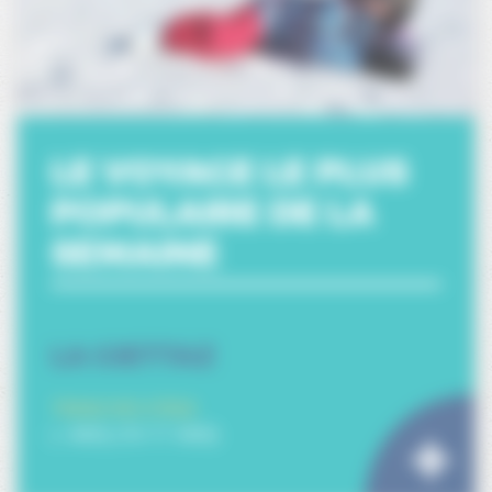
LE VOYAGE LE PLUS
POPULAIRE DE LA
SEMAINE
LA GIETTAZ
TRANCHES D'ÂGE:
(- ANS) (10-17 ANS)